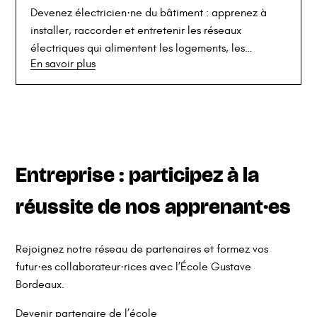
Devenez électricien·ne du bâtiment : apprenez à
installer, raccorder et entretenir les réseaux
électriques qui alimentent les logements, les
En savoir plus
bureaux et les infrastructures de demain.
Entreprise : participez à la
réussite de nos apprenant·es
Rejoignez notre réseau de partenaires et formez vos
futur·es collaborateur·rices avec l’École Gustave
Bordeaux.
Devenir partenaire de l’école