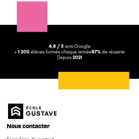
4,8 / 5
avis Google
+ 1 200
87%
élèves formés chaque année
de réussite
2021
Depuis
Nous contacter