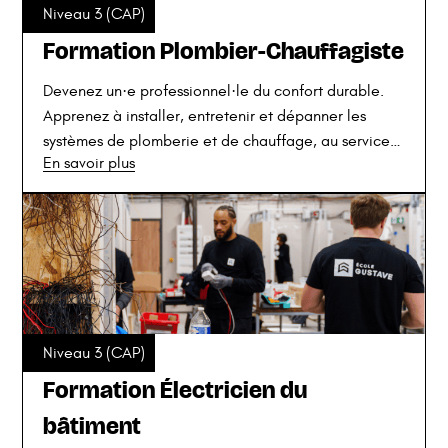
Niveau 3 (CAP)
Formation Plombier-Chauffagiste
Devenez un·e professionnel·le du confort durable.
Apprenez à installer, entretenir et dépanner les
systèmes de plomberie et de chauffage, au service
En savoir plus
de la performance énergétique et du bien-être des
occupants.
Niveau 3 (CAP)
Formation Électricien du
bâtiment