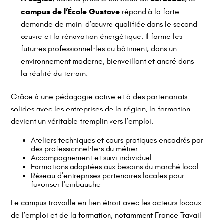
campus de l’École Gustave
répond à la forte
Un campus dynamique au
demande de main-d’œuvre qualifiée dans le second
œuvre et la rénovation énergétique. Il forme les
service de l’emploi local
futur·es professionnel·les du bâtiment, dans un
environnement moderne, bienveillant et ancré dans
campus de Bordeaux
Le
accompagne chaque
la réalité du terrain.
apprenant·e vers une insertion professionnelle durable.
Grâce à une pédagogie active et à des partenariats
solides avec les entreprises de la région, la formation
devient un véritable tremplin vers l’emploi.
Ateliers techniques et cours pratiques encadrés par
des professionnel·le·s du métier
Accompagnement et suivi individuel
Formations adaptées aux besoins du marché local
Réseau d’entreprises partenaires locales pour
favoriser l’embauche
Le campus travaille en lien étroit avec les acteurs locaux
de l’emploi et de la formation, notamment France Travail