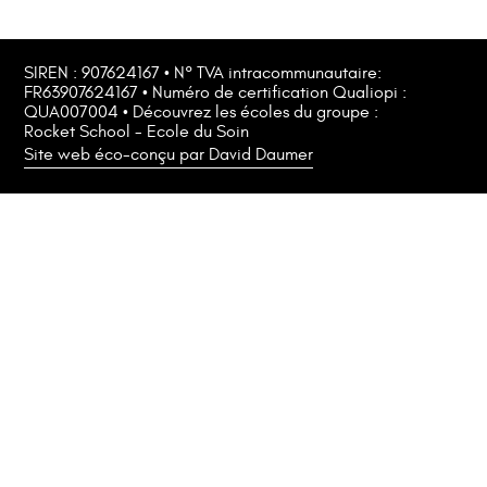
SIREN : 907624167 • N° TVA intracommunautaire:
FR63907624167 • Numéro de certification Qualiopi :
QUA007004 • Découvrez les écoles du groupe :
Rocket School
-
Ecole du Soin
Site web éco-conçu par David Daumer