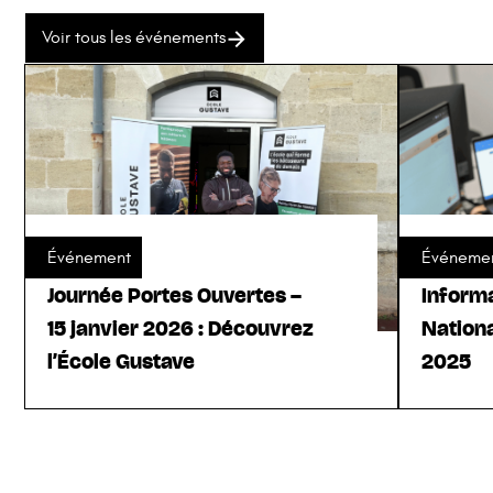
Voir tous les événements
Événement
Événeme
Journée Portes Ouvertes –
Informa
15 janvier 2026 : Découvrez
Nation
l’École Gustave
2025
Voir l'événement
Voir l'év