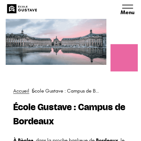
Aller
Aller
Aller
à
au
au
la
contenu
pied
navigation
de
principale
page
Accueil
École Gustave : Campus de Bordeaux
École Gustave : Campus de
Bordeaux
À Bègles
Bordeaux
, dans la proche banlieue de
, le