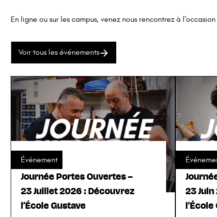
En ligne ou sur les campus, venez nous rencontrez à l’occasio
Voir tous les événements
Événement
Événeme
Journée Portes Ouvertes –
Journé
23 Juillet 2026 : Découvrez
23 Juin
l’École Gustave
l’École
Voir l'événement
Voir l'év