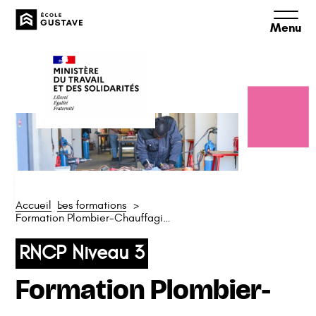
Aller
Aller
Aller
à
au
au
la
contenu
pied
navigation
de
principale
page
Accueil
Les formations
Formation Plombier-Chauffagiste
RNCP Niveau 3
Formation Plombier-