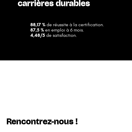
carrières durables
88,17 %
de réussite à la certification.
87,5 %
en emploi à 6 mois.
4,48/5
de satisfaction.
Rencontrez-nous !