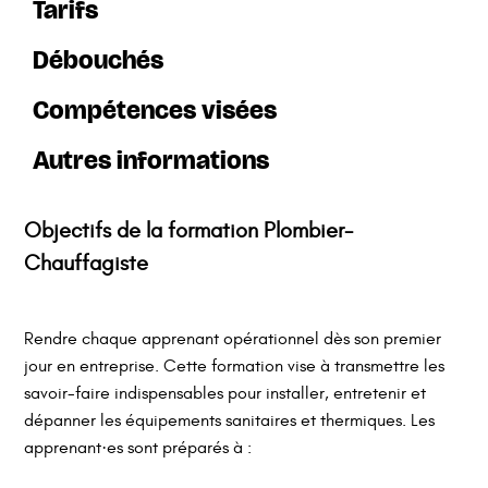
Tarifs
Débouchés
Compétences visées
Autres informations
Objectifs de la formation Plombier-
Bootcamp
Inscriptions ouvertes toute l’année
Aucun coût pour l’apprenant·e.
Chauffagiste
Aucun diplôme requis.
Alternance
Rendre chaque apprenant opérationnel dès son premier
jour en entreprise. Cette formation vise à transmettre les
Permis B
savoir-faire indispensables pour installer, entretenir et
dépanner les équipements sanitaires et thermiques. Les
Contrôle continu
apprenant·es sont préparés à :
Mise en Situation Professionnelle
:
Entretien Technique