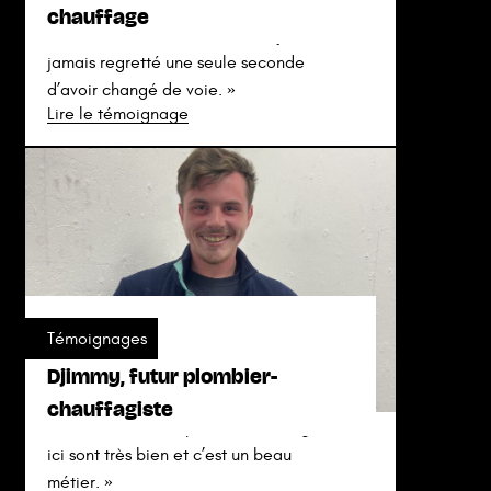
chauffage
« Je suis vraiment heureuse, et je n’ai
jamais regretté une seule seconde
d’avoir changé de voie. »
Lire le témoignage
Témoignages
Djimmy, futur plombier-
chauffagiste
« Il ne faut surtout pas hésiter, les gens
ici sont très bien et c’est un beau
métier. »