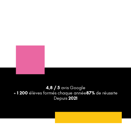
4,8 / 5
avis Google
+ 1 200
87%
élèves formés chaque année
de réussite
2021
Depuis