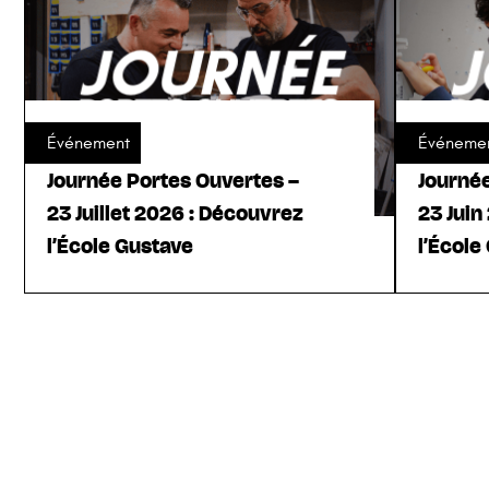
Événement
Événeme
Journée Portes Ouvertes –
Journé
23 Juillet 2026 : Découvrez
23 Juin
l’École Gustave
l’École
Voir l'événement
Voir l'év