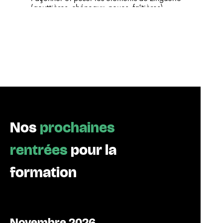
Questionnaire professionnel
(gouttières, chéneaux, noues, faîtières).
Entretien final
Travailler en sécurité sur les toitures et maîtriser les
Validation du titre professionnel Installateur
gestes de prévention.
Thermique et Sanitaire (RNCP35189), de niveau
Lire et interpréter des plans, calculer les pentes et
3, délivré par le ministère du Travail.
dimensionner les éléments.
Organiser son poste de travail et intervenir dans le
respect des normes DTU.
À l’issue du parcours, les apprenant·es obtiennent le
Titre Professionnel Couvreur-Zingueur
(RNCP36101)
,
de niveau 3, délivré par le ministère du Travail.
Nos
prochaines
rentrées
pour la
formation
Novembre 2026