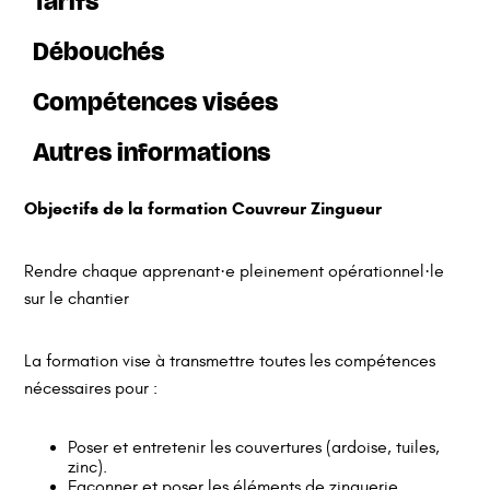
Tarifs
Débouchés
Compétences visées
Autres informations
Objectifs de la formation Couvreur Zingueur
Publics
Bootcamp
Inscriptions ouvertes toute l’année.
Aucun coût pour l’apprenant·e.
Rendre chaque apprenant·e pleinement opérationnel·le
Alternance
sur le chantier
La formation vise à transmettre toutes les compétences
Permis B
nécessaires pour :
Poser et entretenir les couvertures (ardoise, tuiles,
Mise en Situation Professionnelle :
zinc).
Entretien Technique
Façonner et poser les éléments de zinguerie