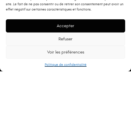
site. Le fait de ne pas consentir ou de retirer son consentement peut avoir un
effet négatif sur certaines caractéristiques et fonctions.
Accepter
L’empreinte environnementale de ce
site web
Refuser
Voir les préférences
ÉcoIndex
Politique de confidentialité
Grade X (XX/100) moyenne des pages de mon site
Web
C’est quoi ÉcoIndex ?
SIREN : 907624167 • N° TVA intracommunautaire:
FR63907624167 • Numéro de certification Qualiopi :
QUA007004 • Découvrez les écoles du groupe :