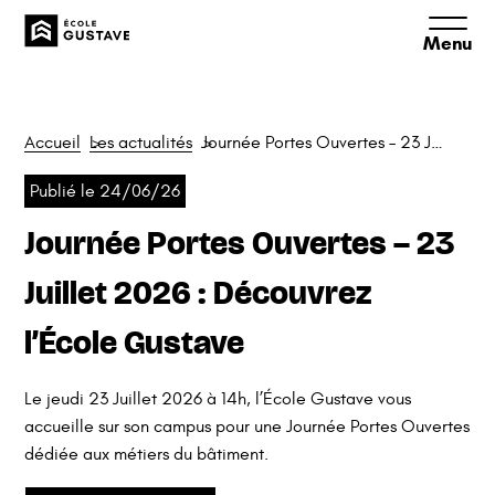
Aller
Aller
Aller
à
au
au
la
contenu
pied
navigation
de
principale
page
Accueil
Les actualités
Journée Portes Ouvertes – 23 Juillet 2026 : Découvrez l’École Gustave
Publié le 24/06/26
Journée Portes Ouvertes – 23
Juillet 2026 : Découvrez
l’École Gustave
Le jeudi 23 Juillet 2026 à 14h, l’École Gustave vous
accueille sur son campus pour une Journée Portes Ouvertes
dédiée aux métiers du bâtiment.